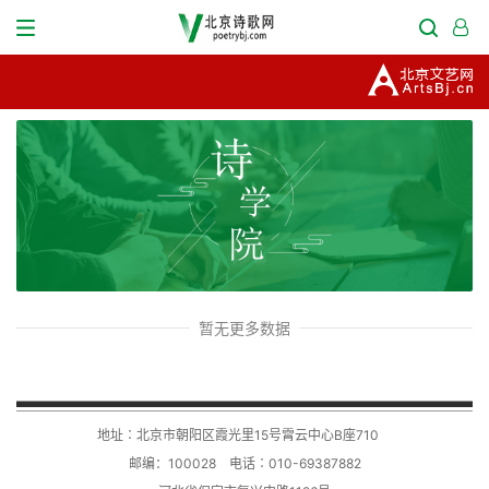
暂无更多数据
地址∶北京市朝阳区霞光里15号霄云中心B座710
邮编：100028 电话∶010-69387882