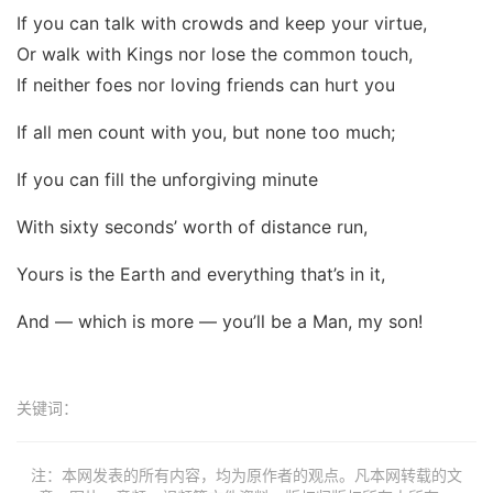
If you can talk with crowds and keep your virtue,
Or walk with Kings nor lose the common touch,
If neither foes nor loving friends can hurt you
If all men count with you, but none too much;
If you can fill the unforgiving minute
With sixty seconds’ worth of distance run,
Yours is the Earth and everything that’s in it,
And — which is more — you’ll be a Man, my son!
关键词：
注：本网发表的所有内容，均为原作者的观点。凡本网转载的文