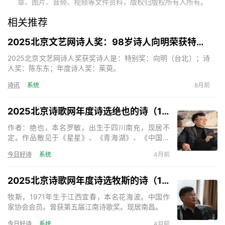
章、图片、音频、视频等文件资料，版权归版权所有人所有。
相关推荐
2025北京文艺网诗人奖：98岁诗人向明荣获特别奖，陈东东荣获诗人奖，茱萸荣获年度诗人奖！
2025北京文艺网诗人奖获奖诗人是：特别奖：向明（台北）；诗
人奖：陈东东；年度诗人奖：茱萸。
诗讯
系统
8月前
2025北京诗歌网年度诗选绝也的诗（15首）
作者：绝也，本名罗敏，出生于四川南充，现居不
定。作品散见于《星星》、《青海湖》、《中国诗
歌》、《天下诗歌》等。出版诗集《绝也的诗》、
今日好诗
系统
4月前
《神的呢喃》、《秋叶集》、《在成都的日子》、
《奇怪》、《与君语》等，小说《死亡的声音》、
《残梦》等。主编诗歌刊物三十余部。《天下诗歌》
2025北京诗歌网年度诗选牧斯的诗（17首）
诗刊主编。
牧斯，1971年生于江西宜春，本名花海波。中国作
家协会会员。曾获第五届江南诗歌奖。现居南昌。
今日好诗
系统
4月前