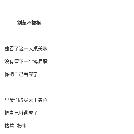
割草不拔根
独吞了这一大桌美味
没有留下一个鸡屁股
你把自己吞噬了
皇帝们占尽天下美色
把自己雕凿成了
枯蒿 朽木