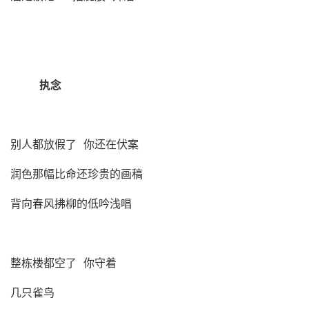
执念
别人都放假了 你还在伏案
润色那幅比命还珍贵的画稿
背向春风拂柳的低吟浅唱
整栋楼都空了 你守着
几只雀鸟