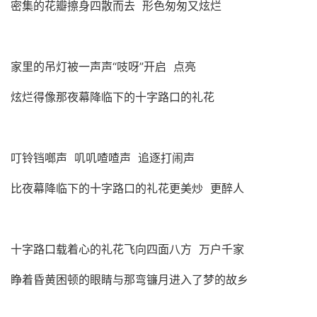
密集的花瓣擦身四散而去 形色匆匆又炫烂
家里的吊灯被一声声“吱呀”开启 点亮
炫烂得像那夜幕降临下的十字路口的礼花
叮铃铛啷声 叽叽喳喳声 追逐打闹声
比夜幕降临下的十字路口的礼花更美炒 更醉人
十字路口载着心的礼花飞向四面八方 万户千家
睁着昏黄困顿的眼睛与那弯镰月进入了梦的故乡