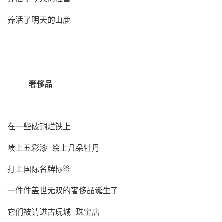
养活了明天的山鹿
奢侈品
在一些破铜烂铁上
喷上五彩漆 绘上几朵牡丹
打上国际名牌标签
一件件盖世无双的奢侈品诞生了
它们被请进古玩城 珠宝店