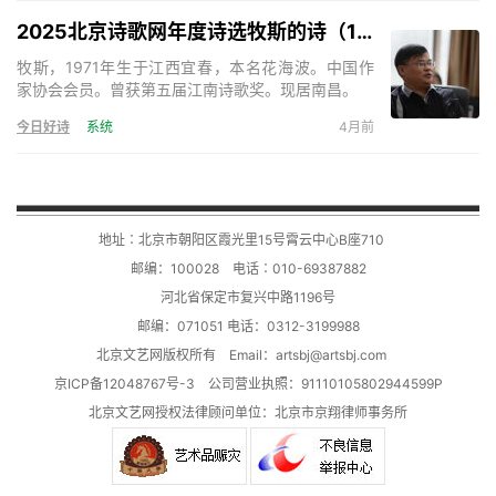
《奇怪》、《与君语》等，小说《死亡的声音》、
《残梦》等。主编诗歌刊物三十余部。《天下诗歌》
2025北京诗歌网年度诗选牧斯的诗（17首）
诗刊主编。
牧斯，1971年生于江西宜春，本名花海波。中国作
家协会会员。曾获第五届江南诗歌奖。现居南昌。
今日好诗
系统
4月前
地址∶北京市朝阳区霞光里15号霄云中心B座710
邮编：100028 电话∶010-69387882
河北省保定市复兴中路1196号
邮编：071051 电话：0312-3199988
北京文艺网版权所有 Email：
artsbj@artsbj.com
京ICP备12048767号-3
公司营业执照：91110105802944599P
北京文艺网授权法律顾问单位：
北京市京翔律师事务所