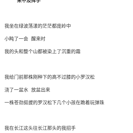
来不及挥手
我坐在绿波荡漾的茫茫都庞岭中
小盹了一会 醒来时
我的头和整个山都被染上了沉重的霜
我给门前那株刚种下的高不过膝的小罗汉松
浇了一盆水 放盆出来
一株苍劲挺拔的罗汉松下几个小孩在跪着玩弹珠
我在长江这头往长江那头的我招手