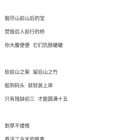
掘尽山前山后的宝
焚毁后人前行的桥
你大腹便便 它们饥肠辘辘
砍前山之柴 留后山之竹
船到码头 就轻装上岸
只有残缺初三 才能圆满十五
割草不拔根
养活了今天的牲畜