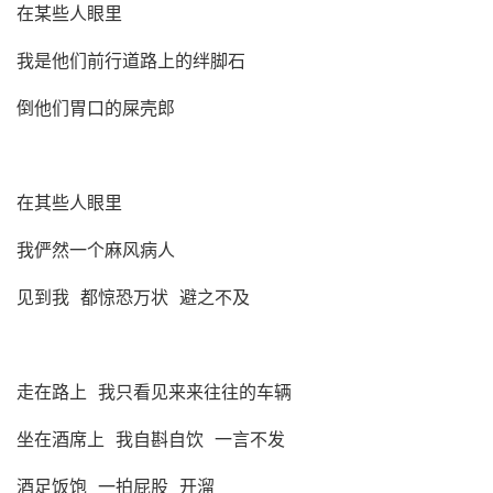
在某些人眼里
我是他们前行道路上的绊脚石
倒他们胃口的屎壳郎
在其些人眼里
我俨然一个麻风病人
见到我 都惊恐万状 避之不及
走在路上 我只看见来来往往的车辆
坐在酒席上 我自斟自饮 一言不发
酒足饭饱 一拍屁股 开溜