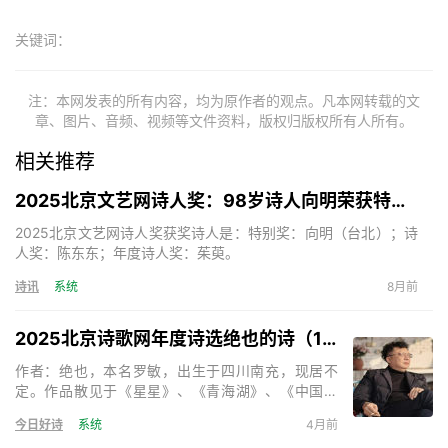
关键词：
注：本网发表的所有内容，均为原作者的观点。凡本网转载的文
章、图片、音频、视频等文件资料，版权归版权所有人所有。
相关推荐
2025北京文艺网诗人奖：98岁诗人向明荣获特别奖，陈东东荣获诗人奖，茱萸荣获年度诗人奖！
2025北京文艺网诗人奖获奖诗人是：特别奖：向明（台北）；诗
人奖：陈东东；年度诗人奖：茱萸。
诗讯
系统
8月前
2025北京诗歌网年度诗选绝也的诗（15首）
作者：绝也，本名罗敏，出生于四川南充，现居不
定。作品散见于《星星》、《青海湖》、《中国诗
歌》、《天下诗歌》等。出版诗集《绝也的诗》、
今日好诗
系统
4月前
《神的呢喃》、《秋叶集》、《在成都的日子》、