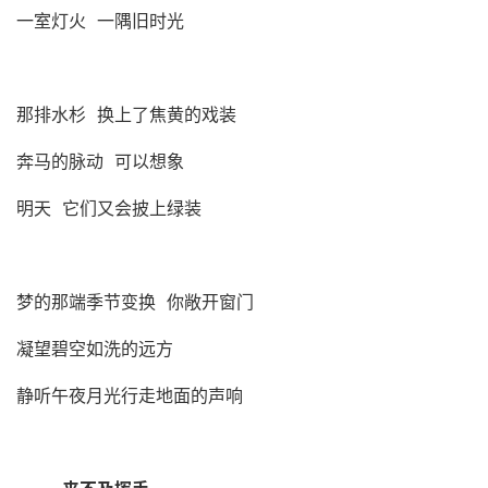
一室灯火 一隅旧时光
那排水杉 换上了焦黄的戏装
奔马的脉动 可以想象
明天 它们又会披上绿装
梦的那端季节变换 你敞开窗门
凝望碧空如洗的远方
静听午夜月光行走地面的声响