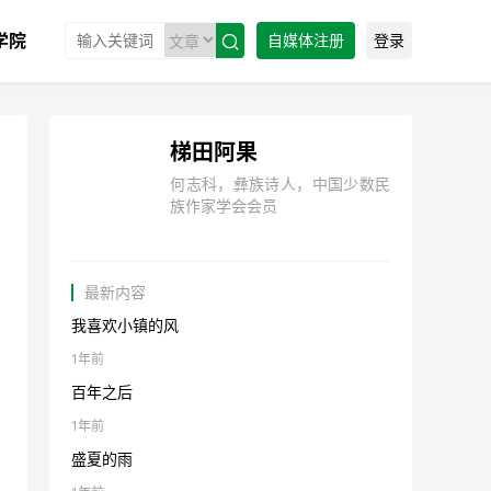
学院
自媒体注册
登录

梯田阿果
何志科，彝族诗人，中国少数民
族作家学会会员
最新内容
我喜欢小镇的风
1年前
百年之后
1年前
盛夏的雨