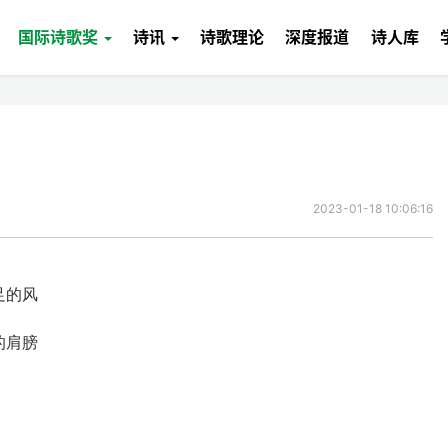
国际诗歌奖
诗讯
诗歌理论
深度报道
诗人库
2023-01-18 10:06:16
足的风
的肩膀