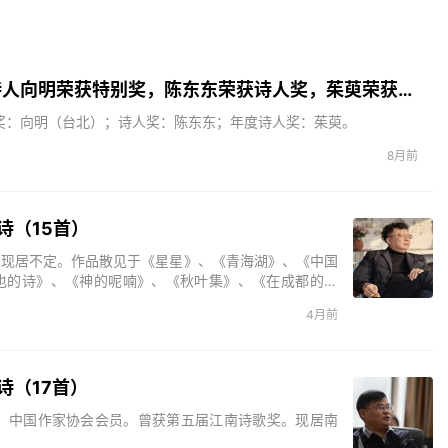
2025北京文艺网诗人奖：98岁诗人向明荣获特别奖，陈东东荣获诗人奖，茱萸荣获年度诗人奖！
别奖：向明（台北）；诗人奖：陈东东；年度诗人奖：茱萸。
8月前
诗（15首）
，现居不定。作品散见于《星星》、《青海湖》、《中国
也的诗》、《神的呢喃》、《秋叶集》、《在成都的日
死亡的声音》、《残梦》等。主编诗歌刊物三十余部。
4月前
诗（17首）
波。中国作家协会会员。曾获第五届江南诗歌奖。现居南