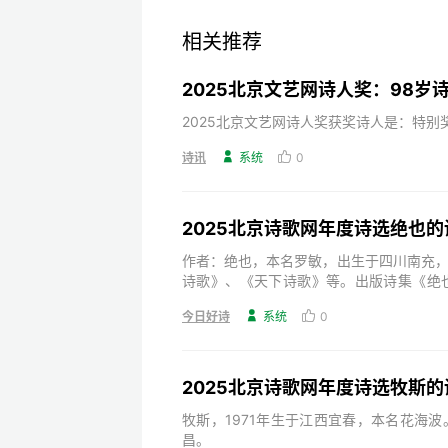
相关推荐
2025北京文艺网诗人奖获奖诗人是：特
诗讯

系统

0
2025北京诗歌网年度诗选绝也的
作者：绝也，本名罗敏，出生于四川南充
诗歌》、《天下诗歌》等。出版诗集《绝
子》、《奇怪》、《与君语》等，小说《
今日好诗

系统

0
《天下诗歌》诗刊主编。
2025北京诗歌网年度诗选牧斯的
牧斯，1971年生于江西宜春，本名花海
昌。