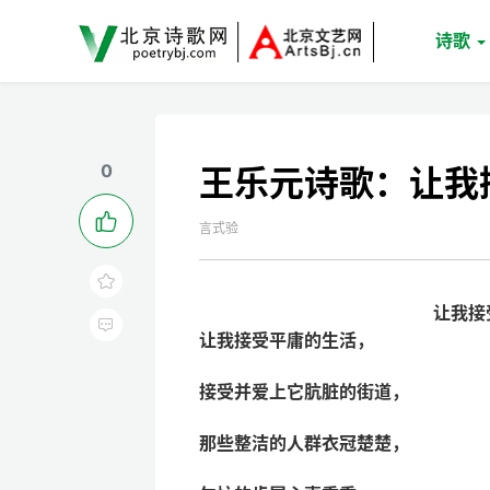
诗歌
0
王乐元诗歌：让我

言式验

让我接

让我接受平庸的生活，
接受并爱上它肮脏的街道，
那些整洁的人群衣冠楚楚，