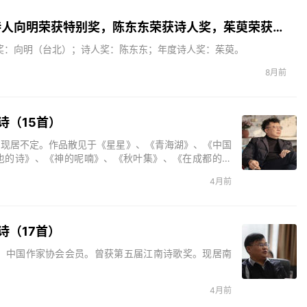
2025北京文艺网诗人奖：98岁诗人向明荣获特别奖，陈东东荣获诗人奖，茱萸荣获年度诗人奖！
别奖：向明（台北）；诗人奖：陈东东；年度诗人奖：茱萸。
8月前
诗（15首）
，现居不定。作品散见于《星星》、《青海湖》、《中国
也的诗》、《神的呢喃》、《秋叶集》、《在成都的日
死亡的声音》、《残梦》等。主编诗歌刊物三十余部。
4月前
诗（17首）
波。中国作家协会会员。曾获第五届江南诗歌奖。现居南
4月前