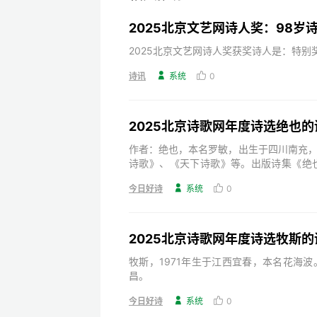
2025北京文艺网诗人奖获奖诗人是：特
诗讯

系统

0
2025北京诗歌网年度诗选绝也的
作者：绝也，本名罗敏，出生于四川南充
诗歌》、《天下诗歌》等。出版诗集《绝
子》、《奇怪》、《与君语》等，小说《
今日好诗

系统

0
《天下诗歌》诗刊主编。
2025北京诗歌网年度诗选牧斯的
牧斯，1971年生于江西宜春，本名花海
昌。
今日好诗

系统

0