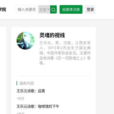
学院
自媒体注册
登录

灵魂的视线
王乐元，男，汉族，江西吉安
人，1973年2月出生于湖北麻
城，中国作家协会会员。主要作
品有诗集《在一切歌唱之上》等
等。
最新内容
王乐元诗歌：远离
1年前
王乐元诗歌：咖啡馆的下午