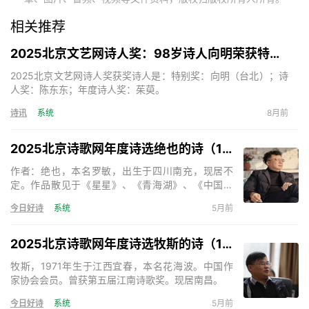
相关推荐
2025北京文艺网诗人奖：98岁诗人向明荣获特别奖，陈东东荣获诗人奖，茱萸荣获年度诗人奖！
2025北京文艺网诗人奖获奖诗人是：特别奖：向明（台北）；诗
人奖：陈东东；年度诗人奖：茱萸。
诗讯
系统
8月前
2025北京诗歌网年度诗选绝也的诗（15首）
作者：绝也，本名罗敏，出生于四川南充，现居不
定。作品散见于《星星》、《青海湖》、《中国诗
歌》、《天下诗歌》等。出版诗集《绝也的诗》、
今日好诗
系统
5月前
《神的呢喃》、《秋叶集》、《在成都的日子》、
《奇怪》、《与君语》等，小说《死亡的声音》、
《残梦》等。主编诗歌刊物三十余部。《天下诗歌》
2025北京诗歌网年度诗选牧斯的诗（17首）
诗刊主编。
牧斯，1971年生于江西宜春，本名花海波。中国作
家协会会员。曾获第五届江南诗歌奖。现居南昌。
今日好诗
系统
5月前