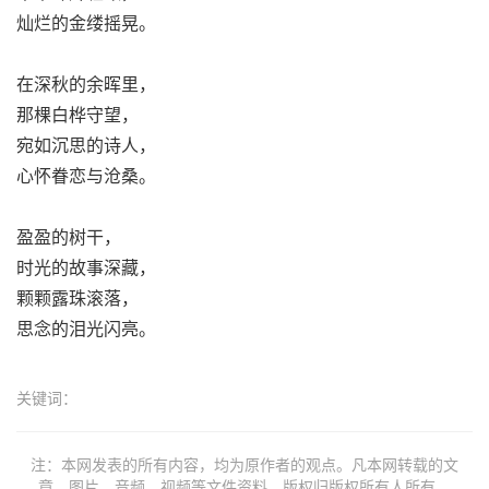
灿烂的金缕摇晃。
在深秋的余晖里，
那棵白桦守望，
宛如沉思的诗人，
心怀眷恋与沧桑。
盈盈的树干，
时光的故事深藏，
颗颗露珠滚落，
思念的泪光闪亮。
关键词：
注：本网发表的所有内容，均为原作者的观点。凡本网转载的文
章、图片、音频、视频等文件资料，版权归版权所有人所有。