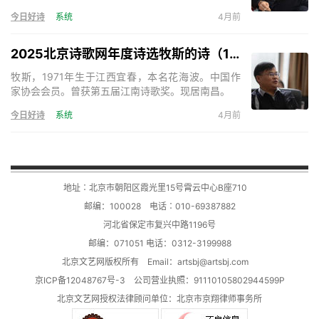
歌》、《天下诗歌》等。出版诗集《绝也的诗》、
今日好诗
系统
4月前
《神的呢喃》、《秋叶集》、《在成都的日子》、
《奇怪》、《与君语》等，小说《死亡的声音》、
《残梦》等。主编诗歌刊物三十余部。《天下诗歌》
2025北京诗歌网年度诗选牧斯的诗（17首）
诗刊主编。
牧斯，1971年生于江西宜春，本名花海波。中国作
家协会会员。曾获第五届江南诗歌奖。现居南昌。
今日好诗
系统
4月前
地址∶北京市朝阳区霞光里15号霄云中心B座710
邮编：100028 电话∶010-69387882
河北省保定市复兴中路1196号
邮编：071051 电话：0312-3199988
北京文艺网版权所有 Email：
artsbj@artsbj.com
京ICP备12048767号-3
公司营业执照：91110105802944599P
北京文艺网授权法律顾问单位：
北京市京翔律师事务所