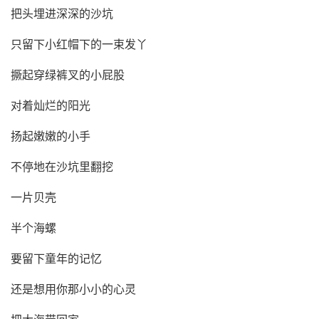
把头埋进深深的沙坑
只留下小红帽下的一束发丫
撅起穿绿裤叉的小屁股
对着灿烂的阳光
扬起嫩嫩的小手
不停地在沙坑里翻挖
一片贝壳
半个海螺
要留下童年的记忆
还是想用你那小小的心灵