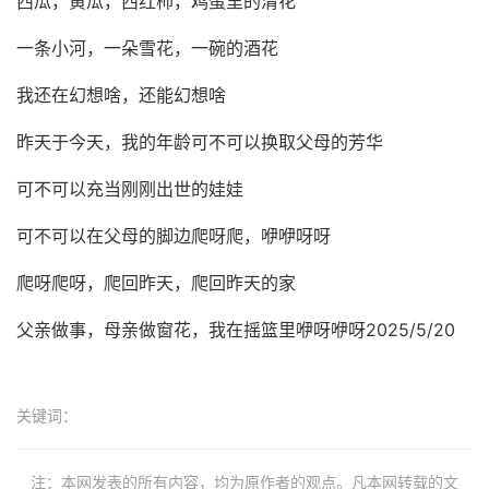
西瓜，黄瓜，西红柿，鸡蛋里的清花
一条小河，一朵雪花，一碗的酒花
我还在幻想啥，还能幻想啥
昨天于今天，我的年龄可不可以换取父母的芳华
可不可以充当刚刚出世的娃娃
可不可以在父母的脚边爬呀爬，咿咿呀呀
爬呀爬呀，爬回昨天，爬回昨天的家
父亲做事，母亲做窗花，我在摇篮里咿呀咿呀
2025/5/20
关键词：
注：本网发表的所有内容，均为原作者的观点。凡本网转载的文