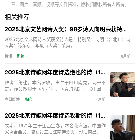
章、图片、音频、视频等文件资料，版权归版权所有人所有。
相关推荐
2025北京文艺网诗人奖：98岁诗人向明荣获特别奖，陈东东荣获诗人奖，茱萸荣获年度诗人奖！
2025北京文艺网诗人奖获奖诗人是：特别奖：向明（台北）；诗
人奖：陈东东；年度诗人奖：茱萸。
诗讯
系统
8月前
2025北京诗歌网年度诗选绝也的诗（15首）
作者：绝也，本名罗敏，出生于四川南充，现居不
定。作品散见于《星星》、《青海湖》、《中国诗
歌》、《天下诗歌》等。出版诗集《绝也的诗》、
今日好诗
系统
4月前
《神的呢喃》、《秋叶集》、《在成都的日子》、
《奇怪》、《与君语》等，小说《死亡的声音》、
《残梦》等。主编诗歌刊物三十余部。《天下诗歌》
2025北京诗歌网年度诗选牧斯的诗（17首）
诗刊主编。
牧斯，1971年生于江西宜春，本名花海波。中国作
家协会会员。曾获第五届江南诗歌奖。现居南昌。