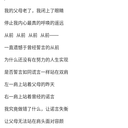
我的父母老了，我闭上了眼睛
停止我内心最真的呼唤的遥远
从前
从前
从前
从前
——
一直遗憾于曾经誓言的从前
为什么还没有在努力的人生实现
是否誓言如同谎言一样站在双肩
左一肩上站着父母的昨天
右一肩上站着曾经的诺言
我究竟做错了什么，让诺言失衡
让父母无法站在肩头面对容颜