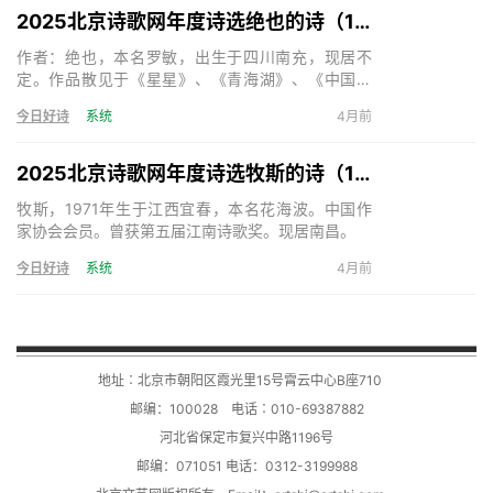
2025北京诗歌网年度诗选绝也的诗（15首）
作者：绝也，本名罗敏，出生于四川南充，现居不
定。作品散见于《星星》、《青海湖》、《中国诗
歌》、《天下诗歌》等。出版诗集《绝也的诗》、
今日好诗
系统
4月前
《神的呢喃》、《秋叶集》、《在成都的日子》、
《奇怪》、《与君语》等，小说《死亡的声音》、
《残梦》等。主编诗歌刊物三十余部。《天下诗歌》
2025北京诗歌网年度诗选牧斯的诗（17首）
诗刊主编。
牧斯，1971年生于江西宜春，本名花海波。中国作
家协会会员。曾获第五届江南诗歌奖。现居南昌。
今日好诗
系统
4月前
地址∶北京市朝阳区霞光里15号霄云中心B座710
邮编：100028 电话∶010-69387882
河北省保定市复兴中路1196号
邮编：071051 电话：0312-3199988