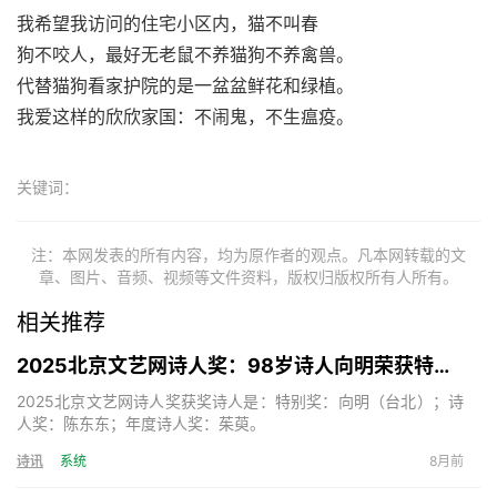
我希望我访问的住宅小区内，猫不叫春
狗不咬人，最好无老鼠不养猫狗不养禽兽。
代替猫狗看家护院的是一盆盆鲜花和绿植。
我爱这样的欣欣家国：不闹鬼，不生瘟疫。
关键词：
注：本网发表的所有内容，均为原作者的观点。凡本网转载的文
章、图片、音频、视频等文件资料，版权归版权所有人所有。
相关推荐
2025北京文艺网诗人奖：98岁诗人向明荣获特别奖，陈东东荣获诗人奖，茱萸荣获年度诗人奖！
2025北京文艺网诗人奖获奖诗人是：特别奖：向明（台北）；诗
人奖：陈东东；年度诗人奖：茱萸。
诗讯
系统
8月前