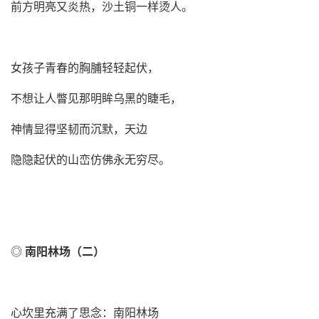
前方明亮又炎热，沙土铜一样烫人。
女孩子青春的胸脯轻轻起伏，
不想让人瞥见那明眸乌黑的睫毛，
神情显得坚韧而沉默，天边
隐隐起伏的山峦仿佛永无穷尽。
◎
南阳林场（二）
心坎里充满了思念：南阳林场