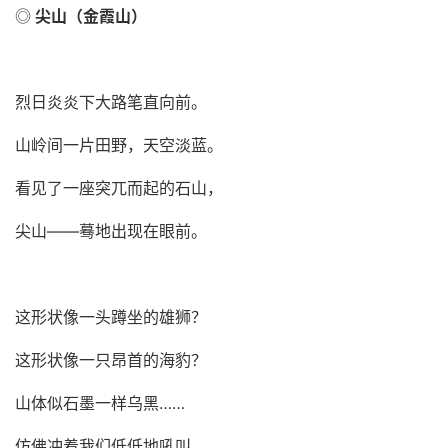
◎
尖山（金霞山）
烈日炎炎下大路笔直向前。
山岭间一片田野，天空淡蓝。
看见了一座突兀而起的石山，
尖山
——蓦地出现在眼前。
这形状像一头
蹲坐的雄狮
？
这形状像一只昂首的海豹？
山体似石墨一样乌黑……
仿佛冲着我们低低地吼叫。