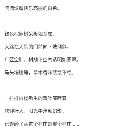
院墙炫耀快乐亮丽的白色。
绿色棕榈树呆板如金属，
大路在大院的门前向下坡倾斜。
厂区空旷，树荫下空气透明如翡翠。
马头墙瞌睡，草木香味缕缕不绝。
一排排白杨新生的嫩叶喧哗着
欢迎行人，阳光中浮动幻影，
已途经了从这个村庄到那个村庄……