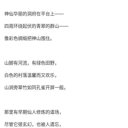
神仙华丽的洞府在平台上
——
四周环绕起伏的青翠的群山
——
像彩色绸缎把神山围住。
山脚有河流，有绿色田野，
白色的村落温馨而又欢乐，
山涧旁翠竹如同孔雀开屏一般。
那里有早期仙人修炼的道场，
尽管它很玄幻，也被人遗忘，