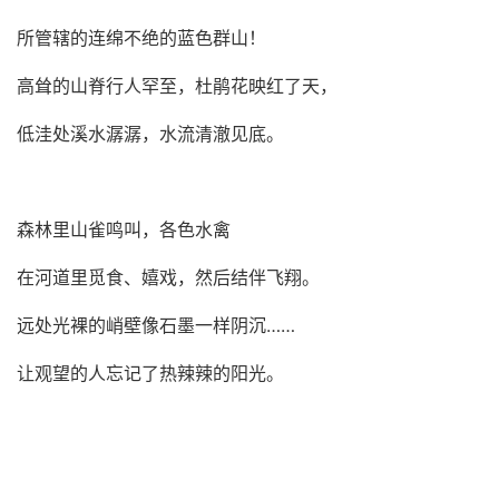
所管辖的连绵不绝的蓝色群山！
高耸的山脊行人罕至，杜鹃花映红了天，
低洼处溪水潺潺，水流清澈见底。
森林里山雀鸣叫，各色水禽
在河道里觅食、嬉戏，然后结伴飞翔。
远处光裸的峭壁
像石墨一样阴沉
……
让观望的人忘记了热辣辣的阳光。