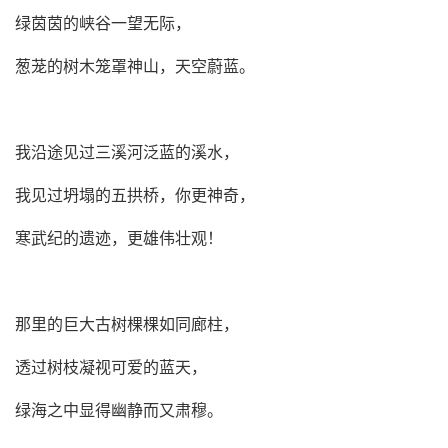
绿茵茵的峡谷一望无际，
葱茏的树木笼罩神山，天空蔚蓝。
我沿途见过三溪河泛蓝的溪水，
我见过坍塌的五拱桥，你更神奇，
寒武纪的遗迹，更雄伟壮观！
那里的巨大古树棵棵如同廊柱，
透过树枝凝视可爱的蓝天，
绿海之中显得幽静而又肃穆。