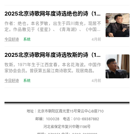
2025北京诗歌网年度诗选绝也的诗（15首）
作者：绝也，本名罗敏，出生于四川南充，现居不
定。作品散见于《星星》、《青海湖》、《中国诗
歌》、《天下诗歌》等。出版诗集《绝也的诗》、
今日好诗
系统
4月前
《神的呢喃》、《秋叶集》、《在成都的日子》、
《奇怪》、《与君语》等，小说《死亡的声音》、
《残梦》等。主编诗歌刊物三十余部。《天下诗歌》
2025北京诗歌网年度诗选牧斯的诗（17首）
诗刊主编。
牧斯，1971年生于江西宜春，本名花海波。中国作
家协会会员。曾获第五届江南诗歌奖。现居南昌。
今日好诗
系统
4月前
地址∶北京市朝阳区霞光里15号霄云中心B座710
邮编：100028 电话∶010-69387882
河北省保定市复兴中路1196号