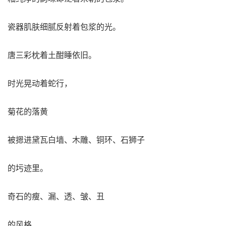
瓷器肌肤细腻反射着包浆的光。
唐三彩枕着土酣睡依旧。
时光晃动着蛇行，
菊花的落黄
被摁进黛瓦白墙、木雕、铜环、石狮子
的圬迹里。
奇石的瘦、漏、透、皱、丑
的风格