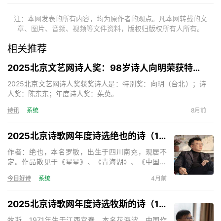
注：本网发表的所有内容，均为原作者的观点。凡本网转载的文
章、图片、音频、视频等文件资料，版权归版权所有人所有。
相关推荐
2025北京文艺网诗人奖：98岁诗人向明荣获特别奖，陈东东荣获诗人奖，茱萸荣获年度诗人奖！
2025北京文艺网诗人奖获奖诗人是：特别奖：向明（台北）；诗
人奖：陈东东；年度诗人奖：茱萸。
诗讯
系统
8月前
2025北京诗歌网年度诗选绝也的诗（15首）
作者：绝也，本名罗敏，出生于四川南充，现居不
定。作品散见于《星星》、《青海湖》、《中国诗
歌》、《天下诗歌》等。出版诗集《绝也的诗》、
今日好诗
系统
4月前
《神的呢喃》、《秋叶集》、《在成都的日子》、
《奇怪》、《与君语》等，小说《死亡的声音》、
《残梦》等。主编诗歌刊物三十余部。《天下诗歌》
2025北京诗歌网年度诗选牧斯的诗（17首）
诗刊主编。
牧斯，1971年生于江西宜春，本名花海波。中国作