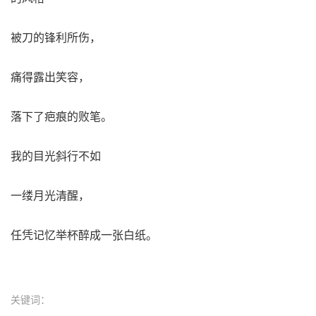
被刀的锋利所伤，
痛得露出笑容，
落下了疤痕的败笔。
我的目光斜行不如
一缕月光清醒，
任凭记忆举杯醉成一张白纸。
关键词：