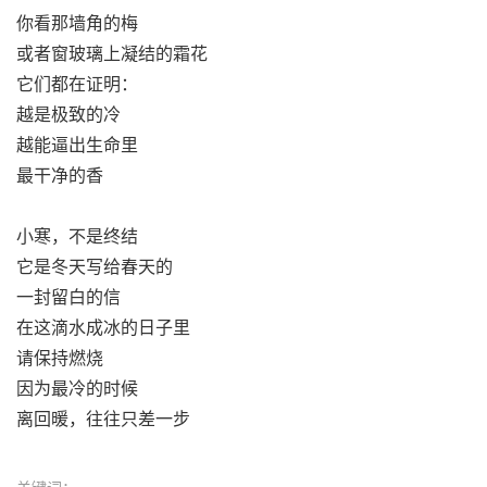
你看那墙角的梅
或者窗玻璃上凝结的霜花
它们都在证明：
越是极致的冷
越能逼出生命里
最干净的香
小寒，不是终结
它是冬天写给春天的
一封留白的信
在这滴水成冰的日子里
请保持燃烧
因为最冷的时候
离回暖，往往只差一步