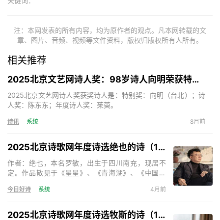
关键词：
注：本网发表的所有内容，均为原作者的观点。凡本网转载的文
章、图片、音频、视频等文件资料，版权归版权所有人所有。
相关推荐
2025北京文艺网诗人奖：98岁诗人向明荣获特别奖，陈东东荣获诗人奖，茱萸荣获年度诗人奖！
2025北京文艺网诗人奖获奖诗人是：特别奖：向明（台北）；诗
人奖：陈东东；年度诗人奖：茱萸。
诗讯
系统
8月前
2025北京诗歌网年度诗选绝也的诗（15首）
作者：绝也，本名罗敏，出生于四川南充，现居不
定。作品散见于《星星》、《青海湖》、《中国诗
歌》、《天下诗歌》等。出版诗集《绝也的诗》、
今日好诗
系统
4月前
《神的呢喃》、《秋叶集》、《在成都的日子》、
《奇怪》、《与君语》等，小说《死亡的声音》、
《残梦》等。主编诗歌刊物三十余部。《天下诗歌》
2025北京诗歌网年度诗选牧斯的诗（17首）