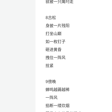
就被一只鹰叼走
8古松
身披一片残阳
打坐山巅
如一枚钉子
砸进黄昏
拽住一阵风
拴紧
9傍晚
蝉鸣越薅越稀
一阵风
掐断一缕炊烟