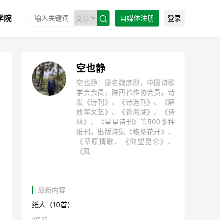
学院
自媒体注册
登录

空也静
空也静：原名魏彦烈，中国诗歌
学会会员，陕西省作协会员。诗
发《诗刊》、《诗选刊》、《解
放军文艺》、《青海湖》、《诗
林》、《星星诗刊》等500多种
纸刊。出版诗集《格桑花开》、
《草原情歌、《仰望昆仑》、
《风
最新内容
纸人（10首）
2月前