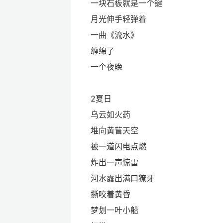
一块石板就是一个键
月光伸手轻弹着
一曲《流水》
缠绵了
一个夜晚
2夏日
乌云如火药
堆向黄𦮂天空
被一道闪电点燃
炸出一声惊雷
河水露出满口獠牙
撕咬着黄昏
梦划一叶小船