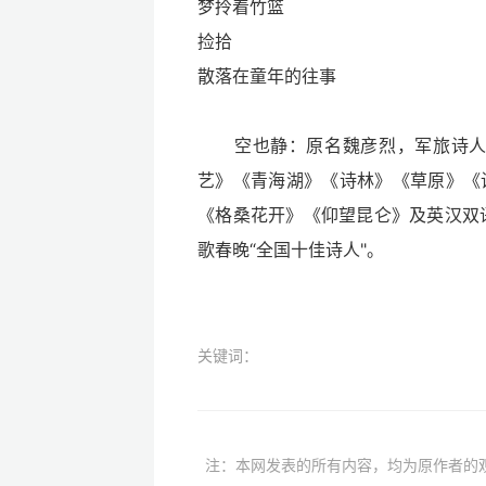
梦拎着竹篮
捡拾
散落在童年的往事
空也静：原名魏彦烈，军旅诗人，
艺》《青海湖》《诗林》《草原》《
《格桑花开》《仰望昆仑》及英汉双
歌春晚“全国十佳诗人"。
关键词：
注：本网发表的所有内容，均为原作者的