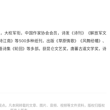
大校军衔，中国作家协会会员，诗发《诗刊》《解放军文
诗江南》等500多种纸刊，出版《草原情歌》《风舞经幡》、
语诗集《轮回》等多部。获昆仑文艺奖，唐蕃古道文学奖，诗
观点。凡本网转载的文章、图片、音频、视频等文件资料，版权归版权