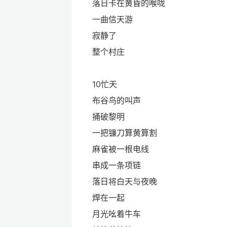
落日卡在黄昏的喉咙
一曲信天游
寂静了
整个村庄
10忙天
布谷鸟的叫声
捅破黎明
一把镰刀算黄算割
麻雀被一根电线
串成一条项链
落日将白天与夜晚
焊在一起
月光吆着牛车