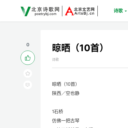
诗歌
0
晾晒（10首）

诗歌

晾晒（10首）

陕西／空也静
1石桥
仿佛一把古琴