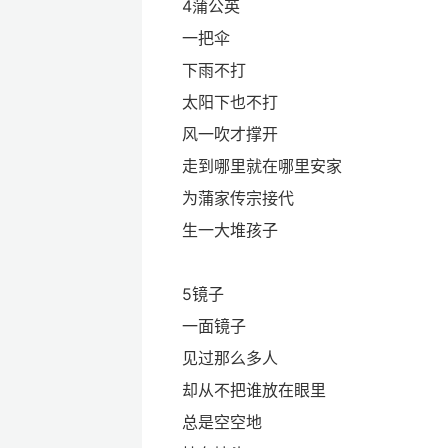
4蒲公英
一把伞
下雨不打
太阳下也不打
风一吹才撑开
走到哪里就在哪里安家
为蒲家传宗接代
生一大堆孩子
5镜子
一面镜子
见过那么多人
却从不把谁放在眼里
总是空空地