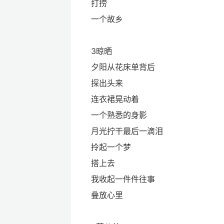
打捞
一个故乡
3晾晒
夕阳从花床单背后
探出头来
连衣裙晃动着
一个熟悉的身影
月光拧干最后一滴泪
拎起一个梦
搭上去
我收起一件件往事
叠放心里