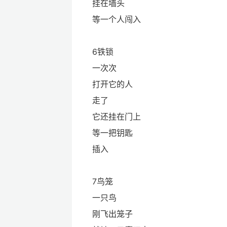
挂在墙头
等一个人闯入
6铁锁
一次次
打开它的人
走了
它还挂在门上
等一把钥匙
插入
7鸟笼
一只鸟
刚飞出笼子