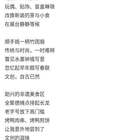
玩偶、贴饰、盲盒琳琅
改换新装的茶与小食
在展台静静等候
顺手挑一柄竹团扇
传统与时尚，一时难辨
瞥见水墨钟馗写意
忽忆起早年题写春联
文创，自古已然
助兴的非遗美食区
全聚德摊点排起长龙
老字号放下高门槛
烤鸭肉串、烤鸭煎饼
让我意外地尝到了
文创的滋味