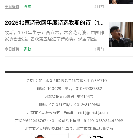
歌》、《天下诗歌》等。出版诗集《绝也的诗》、
今日好诗
系统
4月前
《神的呢喃》、《秋叶集》、《在成都的日子》、
《奇怪》、《与君语》等，小说《死亡的声音》、
《残梦》等。主编诗歌刊物三十余部。《天下诗歌》
2025北京诗歌网年度诗选牧斯的诗（17首）
诗刊主编。
牧斯，1971年生于江西宜春，本名花海波。中国作
家协会会员。曾获第五届江南诗歌奖。现居南昌。
今日好诗
系统
4月前
地址∶北京市朝阳区霞光里15号霄云中心B座710
邮编：100028 电话∶010-69387882
河北省保定市复兴中路1196号
邮编：071051 电话：0312-3199988
北京文艺网版权所有 Email：
artsbj@artsbj.com
京ICP备12048767号-3
公司营业执照：91110105802944599P
北京文艺网授权法律顾问单位：
北京市京翔律师事务所