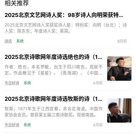
相关推荐
2025北京文艺网诗人奖：98岁诗人向明荣获特别奖，陈东东荣获诗人奖，茱萸荣获年度诗人奖！
2025北京文艺网诗人奖获奖诗人是：特别奖：向明（台北）；诗
人奖：陈东东；年度诗人奖：茱萸。
诗讯
系统
8月前
2025北京诗歌网年度诗选绝也的诗（15首）
作者：绝也，本名罗敏，出生于四川南充，现居不
定。作品散见于《星星》、《青海湖》、《中国诗
歌》、《天下诗歌》等。出版诗集《绝也的诗》、
今日好诗
系统
4月前
《神的呢喃》、《秋叶集》、《在成都的日子》、
《奇怪》、《与君语》等，小说《死亡的声音》、
《残梦》等。主编诗歌刊物三十余部。《天下诗歌》
2025北京诗歌网年度诗选牧斯的诗（17首）
诗刊主编。
牧斯，1971年生于江西宜春，本名花海波。中国作
家协会会员。曾获第五届江南诗歌奖。现居南昌。
今日好诗
系统
4月前