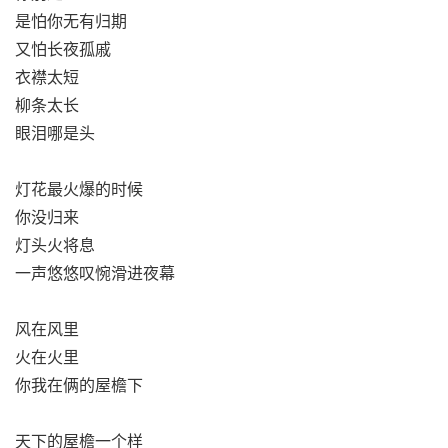
是怕你无有归期
又怕长夜孤戚
衣襟太短
柳条太长
眼泪哪是头
灯花最火爆的时候
你没归来
灯头火将息
一声悠悠叹惋滑进夜幕
风在风里
火在火里
你我在俩的屋檐下
天下的屋檐一个样