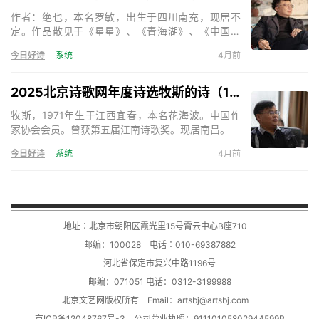
作者：绝也，本名罗敏，出生于四川南充，现居不
定。作品散见于《星星》、《青海湖》、《中国诗
歌》、《天下诗歌》等。出版诗集《绝也的诗》、
今日好诗
系统
4月前
《神的呢喃》、《秋叶集》、《在成都的日子》、
《奇怪》、《与君语》等，小说《死亡的声音》、
《残梦》等。主编诗歌刊物三十余部。《天下诗歌》
2025北京诗歌网年度诗选牧斯的诗（17首）
诗刊主编。
牧斯，1971年生于江西宜春，本名花海波。中国作
家协会会员。曾获第五届江南诗歌奖。现居南昌。
今日好诗
系统
4月前
地址∶北京市朝阳区霞光里15号霄云中心B座710
邮编：100028 电话∶010-69387882
河北省保定市复兴中路1196号
邮编：071051 电话：0312-3199988
北京文艺网版权所有 Email：
artsbj@artsbj.com
京ICP备12048767号-3
公司营业执照：91110105802944599P