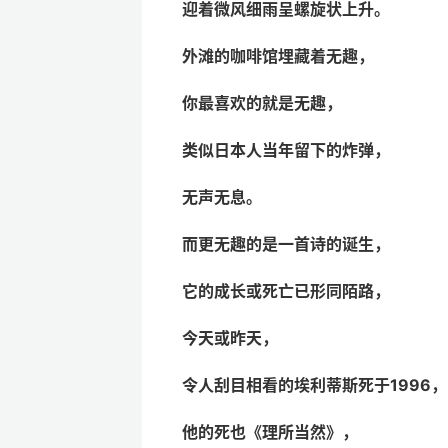
迎着微风细雨呈螺旋状上升。
外滩的咖啡馆埋藏着无趣，
你最喜欢的就是无趣，
类似日本人当年留下的炸弹，
无声无息。
而更无趣的是一首诗的诞生，
它的成长或死亡已形同陌路，
今天或昨天，
令人刮目相看的埃利蒂斯死于
1996，
他的死也《理所当然》，