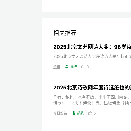
相关推荐
2025北京文艺网诗人奖获奖诗人是：特
诗讯

系统

0
2025北京诗歌网年度诗选绝也的
作者：绝也，本名罗敏，出生于四川南充
诗歌》、《天下诗歌》等。出版诗集《绝
子》、《奇怪》、《与君语》等，小说《
今日好诗

系统

0
《天下诗歌》诗刊主编。