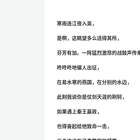
寒雨连江夜入吴，
是啊，这眺望多么适得其所，
芬芳有加。一阵猛烈激昂的战鼓声传
咚咚咚地催人出征，
在易水寒的燕国，在分别的水边，
此刻我说你是仗剑天涯的荆轲，
如果遇上秦王嬴政，
也得奋起给他致命一击，