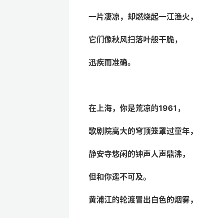
一片凄凉，却燃烧起一江渔火，
它们像秋风扫落叶般干脆，
迅疾而准确。
在上海，你是荒凉的
1961，
歌剧院高大的穹顶笼罩过童年，
静安寺悠闲的钟声人声鼎沸，
但和你遥不可及。
黄浦江的轮渡冒出白色的烟雾，