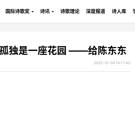
国际诗歌奖
诗讯
诗歌理论
深度报道
诗人库
的孤独是一座花园 ——给陈东东
2025-10-06 14:17:40