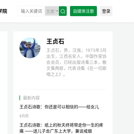
学院
自媒体注册
登录

王贞石
王贞石，男，汉族，1973年2月
出生，江西吉安人，中国作家协
会会员，已经出版诗集三本，散
文集两部，代表诗集《在一切歌
唱之上》。
最新内容
王贞石诗歌：你还是可以相信的——给女儿
8月前
王贞石诗歌：纸上的秋天终将带走你一生的疼
痛 ——送儿子去广东上大学，兼谈戒烟