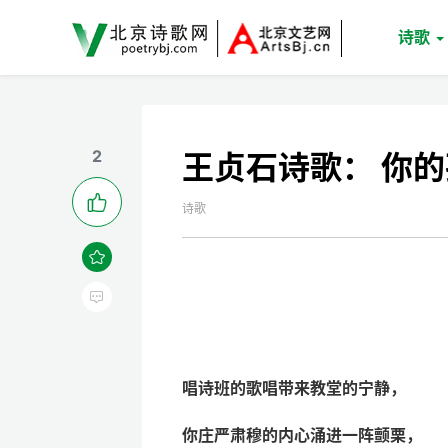
诗歌
2
王贞石诗歌： 你

诗歌


唱诗班的歌唱带来教堂的宁静，
你庄严肃穆的内心涌进一阵颤栗，