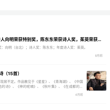
2025北京文艺网诗人奖：98岁诗人向明荣获特别奖，陈东东荣获诗人奖，茱萸荣获年度诗人奖！
别奖：向明（台北）；诗人奖：陈东东；年度诗人奖：茱萸。
8月前
诗（15首）
，现居不定。作品散见于《星星》、《青海湖》、《中国
也的诗》、《神的呢喃》、《秋叶集》、《在成都的日
死亡的声音》、《残梦》等。主编诗歌刊物三十余部。
4月前