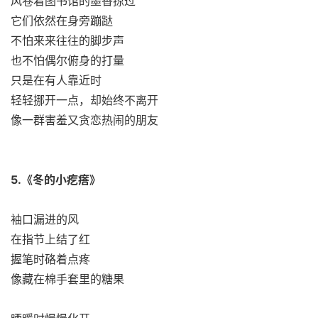
风卷着图书馆的墨香掠过
它们依然在身旁蹦跶
不怕来来往往的脚步声
也不怕偶尔俯身的打量
只是在有人靠近时
轻轻挪开一点，却始终不离开
像一群害羞又贪恋热闹的朋友
5.《冬的小疙瘩》
袖口漏进的风
在指节上结了红
握笔时硌着点疼
像藏在棉手套里的糖果