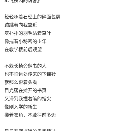
4.《校园的访客》
轻轻啄着石径上的碎面包屑
蹦跳着向我靠近
灰扑扑的羽毛沾着草叶
像揣着小秘密的少年
在教学楼前后观望
不躲长椅旁翻书的人
也不怕远处传来的下课铃
就那么歪着头看
目光落在摊开的书页
又滑到我捏着笔的指尖
像刚入学的新生
攥着衣角，不敢往前多迈