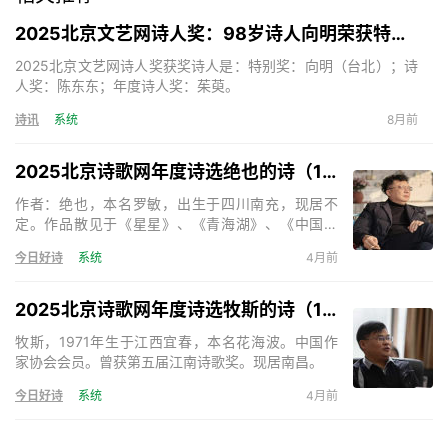
2025北京文艺网诗人奖：98岁诗人向明荣获特别奖，陈东东荣获诗人奖，茱萸荣获年度诗人奖！
2025北京文艺网诗人奖获奖诗人是：特别奖：向明（台北）；诗
人奖：陈东东；年度诗人奖：茱萸。
诗讯
系统
8月前
2025北京诗歌网年度诗选绝也的诗（15首）
作者：绝也，本名罗敏，出生于四川南充，现居不
定。作品散见于《星星》、《青海湖》、《中国诗
歌》、《天下诗歌》等。出版诗集《绝也的诗》、
今日好诗
系统
4月前
《神的呢喃》、《秋叶集》、《在成都的日子》、
《奇怪》、《与君语》等，小说《死亡的声音》、
《残梦》等。主编诗歌刊物三十余部。《天下诗歌》
2025北京诗歌网年度诗选牧斯的诗（17首）
诗刊主编。
牧斯，1971年生于江西宜春，本名花海波。中国作
家协会会员。曾获第五届江南诗歌奖。现居南昌。
今日好诗
系统
4月前