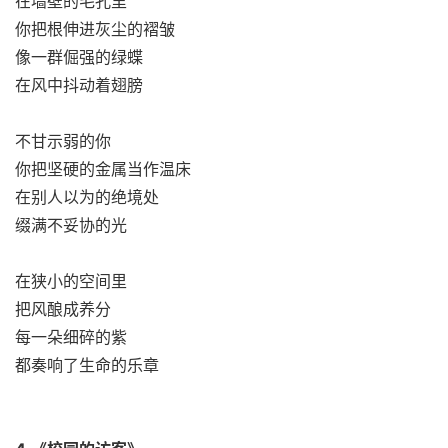
在墙壁的毛孔里
你把根伸进灰尘的褶皱
像一群倔强的绿蝶
在风中抖动着翅膀
不甘示弱的你
你把坚硬的金属当作温床
在别人以为的绝境处
缀满不妥协的光
在狭小的空间里
把风酿成养分
每一朵细碎的紫
都奏响了生命的乐章