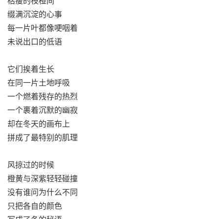
枯瘦的枝桠间
缀满沉淀的心事
每一片叶都像哽咽着
未说出口的低语
它们挨着生长
在同一片土地呼吸
一个燃着残存的热烈
一个裹着沉默的幽寂
却在冬天的画布上
拼成了最特别的肌理
风掠过的时候
橙黄与深紫轻轻碰撞
没有谁问为什么不同
只把各自的颜色