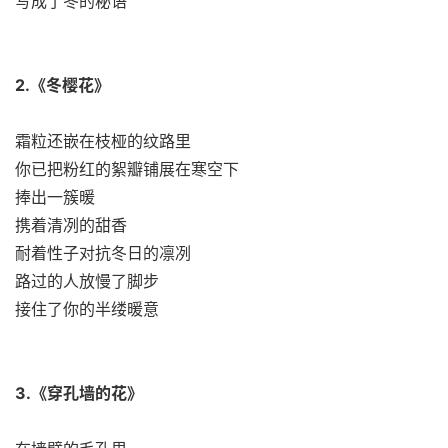
写成了冬的秘语
2.《冬樱花》
霜粒还嵌在枝桠的纹路里
你已把粉红的絮瓣铺展在寒空下
捧出一簇暖
携着清冽的甜香
耐着性子对抗冬日的凛冽
路过的人放慢了脚步
接住了你的半缕暖意
3.《穿孔墙的花》