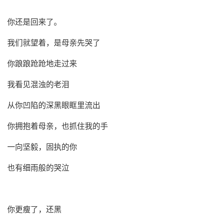
你还是回来了。
我们就望着，是母亲先哭了
你踉踉跄跄地走过来
我看见混浊的老泪
从你凹陷的深黑眼眶里流出
你拥抱着母亲，也抓住我的手
一向坚毅，固执的你
也有细雨般的哭泣
你更瘦了，还黑