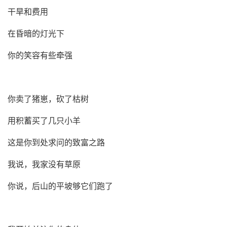
干旱和费用
在昏暗的灯光下
你的笑容有些牵强
你卖了猪崽，砍了枯树
用积蓄买了几只小羊
这是你到处求问的致富之路
我说，我家没有草原
你说，后山的平坡够它们跑了