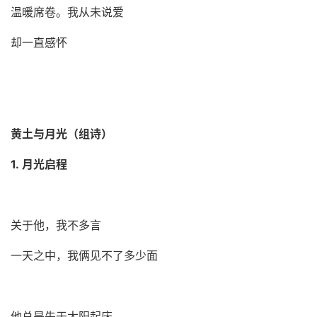
温暖席卷。我从未说爱
却一直感怀
黄土与月光（组诗）
1.
月光启程
关于他，我不多言
一天之中，我俩见不了多少面
他总是先于太阳起床