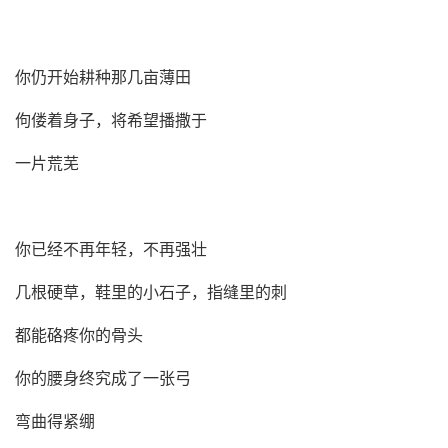
你仍开始耕种那几亩薄田
佝偻着身子，将希望播撒于
一片荒芜
你已经不再年轻，不再强壮
几根硬草，鞋里的小石子，指缝里的刺
都能硌疼你的骨头
你的腰身终究成了一张弓
弯曲得紧绷