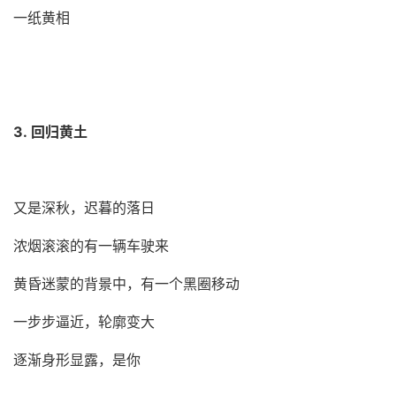
一纸黄相
3.
回归黄土
又是深秋，迟暮的落日
浓烟滚滚的有一辆车驶来
黄昏迷蒙的背景中，有一个黑圈移动
一步步逼近，轮廓变大
逐渐身形显露，是你