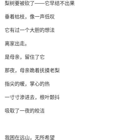
梨树要被砍了
——它早结不出果
垂着枯枝，像一声低叹
它有过一个大胆的想法
离家出走。
是母亲，留住了它
那夜，母亲跪着抚摸老梨
指尖的暖，掌心的热
一寸寸渗进去，根叶颤抖
吸取了一夜的皎洁
我困在远山，无所希望