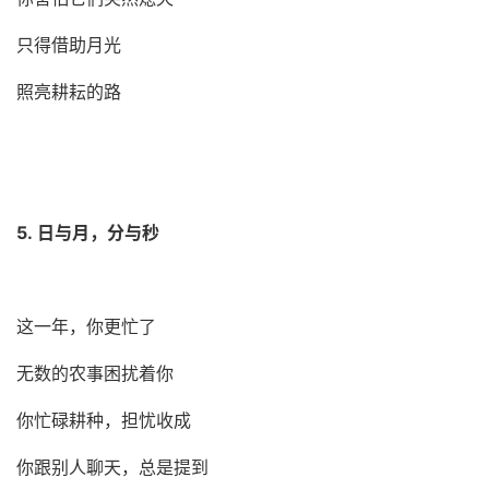
只得借助月光
照亮耕耘的路
5.
日与月，分与秒
这一年，你更忙了
无数的农事困扰着你
你忙碌耕种，担忧收成
你跟别人聊天，总是提到