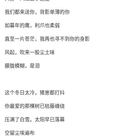
我们都来送你，背影单薄的你
如暮年的鹰，利爪也柔弱
直至一片苍茫，我再也寻不到你的身影
风起，吹来一股尘土味
朦胧模糊，是泪
这个冬日太冷，猪崽都打抖
你最爱的那棵树已枯藤缠绕
压满了白雪。太阳早已落幕
空留尘埃遍布