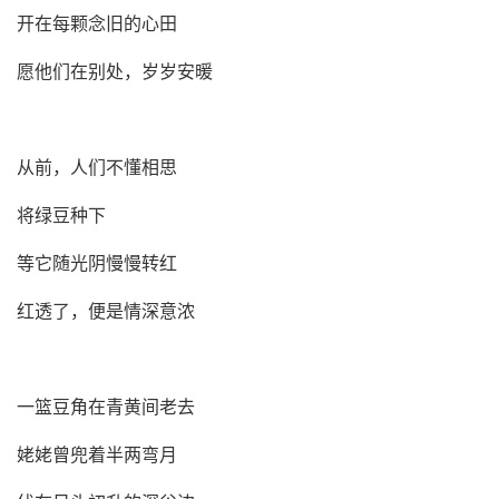
开在每颗念旧的心田
愿他们在别处，岁岁安暖
从前，人们不懂相思
将绿豆种下
等它随光阴慢慢转红
红透了，便是情深意浓
一篮豆角在青黄间老去
姥姥曾兜着半两弯月