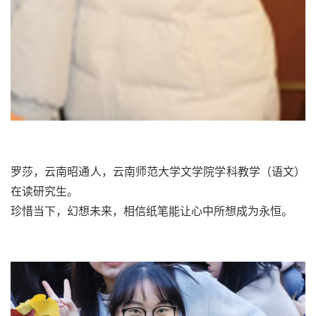
罗莎，云南昭通人，云南师范大学文学院学科教学（语文）
在读研究生。
珍惜当下，幻想未来，相信纸笔能让心中所想成为永恒。