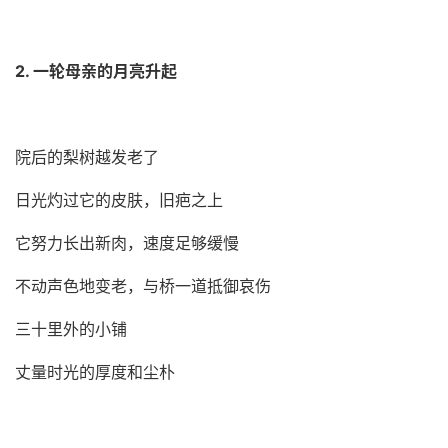
2.
一轮母亲的月亮升起
院后的梨树越发老了
日光灼过它的皮肤，旧疤之上
它努力长出新肉，速度足够缓慢
不动声色地变老，与桥一道抵御哀伤
三十里外的小铺
丈量时光的厚度和尘朴