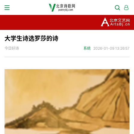
大学生诗选罗莎的诗
今日好诗
系统
2026-01-09 13:26:57