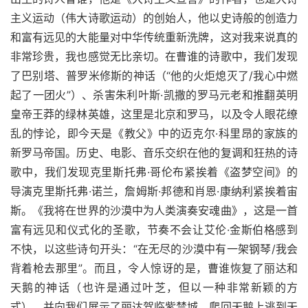
主义运动（伟大诗歌运动）的创始人，他以史诗般的创造力
和富有远见的大能量对中华传统重新洗牌，这对我来说真的
非常珍贵，我也感觉无比亲切。在曹谁的诗歌中，我们发现
了巴别塔、普罗米修斯的神话（“他的火炬熄灭了
/
我心中燃
起了一团火”）、杀害朱利叶斯·凯撒的罗马元老和推翻英明
皇帝王莽的绿林英雄，这里是北京和罗马，以及令人眼花缭
乱的悖论，即今天是《教父》中的迈克尔·科里昂的家族的
新罗马帝国。历史、电影、音乐交织在他的复调和狂热的诗
歌中，我们发现克里斯托弗·哥伦布紧挨着《盗梦空间》的
导演克里斯托弗·诺兰，詹姆斯·邦德和肖恩·康纳利紧挨着宙
斯。《我将在世界的沙漠中为人类演奏安魂曲》，这是一首
富有远见和仪式化的圣歌，节奏不会让艾伦·金斯伯格感到
不快，以这些诗句开头：“在无尽的沙漠中有一架钢琴
/
我会
背着枪去那里”。而且，令人惊讶的是，曹谁恢复了丽达和
天鹅的神话（也许是通过叶芝，但以一种非常新颖的方
式），并向我们展示了丽达驾临紫禁城，爬回天鹅上逃到天