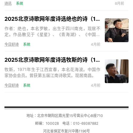
诗讯
系统
8月前
2025北京诗歌网年度诗选绝也的诗（15首）
作者：绝也，本名罗敏，出生于四川南充，现居不
定。作品散见于《星星》、《青海湖》、《中国诗
歌》、《天下诗歌》等。出版诗集《绝也的诗》、
今日好诗
系统
4月前
《神的呢喃》、《秋叶集》、《在成都的日子》、
《奇怪》、《与君语》等，小说《死亡的声音》、
《残梦》等。主编诗歌刊物三十余部。《天下诗歌》
2025北京诗歌网年度诗选牧斯的诗（17首）
诗刊主编。
牧斯，1971年生于江西宜春，本名花海波。中国作
家协会会员。曾获第五届江南诗歌奖。现居南昌。
今日好诗
系统
4月前
地址∶北京市朝阳区霞光里15号霄云中心B座710
邮编：100028 电话∶010-69387882
河北省保定市复兴中路1196号