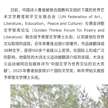
日前，中国诗人曹谁被联合国教科文组织下属的世界艺
术文学教育和平文化联合会
（
UN Federation of Art
，
Literature
，
Education
，
Peace and Culture
）
与黄金诗歌
文学智库论坛（Golden Thinker Forum for Poetry and
Literature）
联合授予荣誉文学博士头衔，以奖掖他在世界
文坛取得的成就。近年来曹谁出版
51
部著作，作品被翻译成
36
种文字，获得
100
多个省级以上奖项，在国际上形成广泛
的影响，他倡导的大诗主义运动被翻译介绍到多国，大诗主
义运动被阿拉伯媒体评为“中国文学为世界文坛的巨大贡
献”。
2025
年曹谁就获得
31
个国际文学奖，新年伊始又被授
予荣誉文学博士头衔。