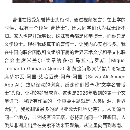
曹谁在接受荣誉博士头衔时，通过视频发言：在上学的
时候，我有一个绰号
“曹博士”，因为同学们认为我无所不
知。家人也曾开玩笑说：妹妹曹希都是化学博士，而你只是
文学硕士。现在我成真正的曹博士，让我内心安慰很多。我
在中国向联合国教科文组织下属的世界艺术文学和平文化联
合会
主席米盖尔
·莱昂纳多·加马拉·吉罗斯（
Miguel
Leonardo Gamarra Quiroz
）
和黄金诗歌文学智库论坛主
席萨尔瓦
·阿里·艾哈迈德·阿布·阿里（
Salwa Ali Ahmed
Abo Ali
）致以深深的谢意，感谢你们授予我“文学名誉博
士”头衔，让我的梦想成真。这也是
2026
年收到的第一个文
学证书。我所有作品的一个重要主题就是“人类同源，世界
大同”，我被翻译最多的是《亚欧大陆地史诗》。人类源自
同一个地方，非洲或者通天塔，必将走向同一个理想国。人
类从非洲走出后在美索不达米亚聚集，从这里向西到迦南、