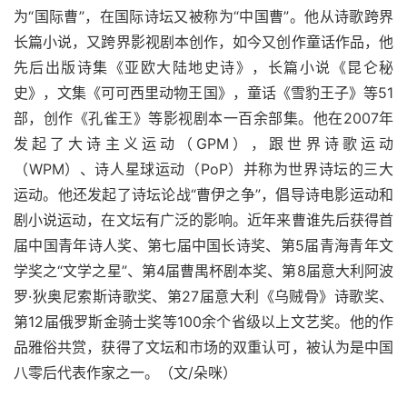
为
“国际曹”，在国际诗坛又被称为“中国曹”。他从诗歌跨界
长篇小说，又跨界影视剧本创作，如今又创作童话作品，他
先后出版诗集《亚欧大陆地史诗》，长篇小说《昆仑秘
史》，文集《可可西里动物王国》，童话《雪豹王子》等51
部，创作《孔雀王》等影视剧本一百余部集。他在2007年
发起了大诗主义运动（GPM），跟世界诗歌运动
（WPM）、诗人星球运动（PoP）并称为世界诗坛的三大
运动。他还发起了诗坛论战“曹伊之争”，倡导诗电影运动和
剧小说运动，在文坛有广泛的影响。近年来曹谁先后获得首
届中国青年诗人奖、第七届中国长诗奖、第5届青海青年文
学奖之“文学之星”、第4届曹禺杯剧本奖、
第
8
届
意大利
阿波
罗
·狄奥尼索斯诗歌奖、
第
27届意大利《乌贼骨》诗歌奖、
第12届俄罗斯金骑士奖等100余个省级以上文艺奖。他的作
品雅俗共赏，获得了文坛和市场的双重认可，被认为是中国
八零后代表作家之一。（文/朵咪）