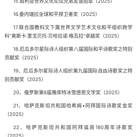
15.
叙利亚世界文化论坛兄弟友谊勋章（
2025
）
16.
委内瑞拉全球和平捍卫者奖（
2025
）
17.
联合国教科文下属世界文学艺术文化和平组织跨学
科“奥斯卡·里戈贝托·贝哈拉诺·格瓦拉”卓越奖（
2025
）
18.
厄瓜多尔星际诗人组织第八届国际和平诗歌奖之特别
贡献奖（
2025
）
19
、厄瓜多尔星际诗人组织第九届国际自由诗歌奖之特
别贡献奖（
2025
）
20
、俄罗斯第
8
届雅库特冰雪感恩文学奖（
2025
）
21
、哈萨克斯坦共和国哈希姆•阿拜国际诗歌奖金奖
（
2025
）
22
、哈萨克斯坦共和国阿拜诞辰
180
周年诗歌奖
（
2025
）