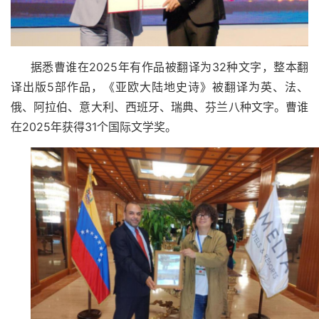
据悉曹谁在
2025
年有作品被翻译为
32
种文字，整本翻
译出版
5
部作品，《亚欧大陆地史诗》被翻译为英、法、
俄、阿拉伯、意大利、西班牙、瑞典、芬兰八种文字。
曹谁
在
2025年获得31个国际文学奖。