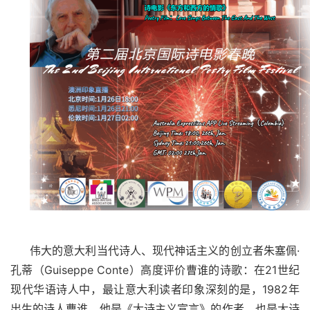
伟大的意大利当代诗人、现代神话主义的创立者朱塞佩
·
孔蒂（
Guiseppe Conte
）高度评价曹谁的诗歌：
在
21
世纪
现代华语诗人中，最让意大利读者印象深刻的是，
1982
年
出生的诗人曹谁，他是《大诗主义宣言》的作者，也是大诗