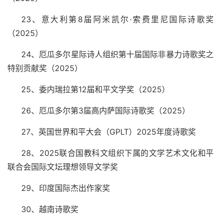
23
、意大利第
8
届阿米凯尔·索费里尼国际诗歌奖
（
2025
）
24
、厄瓜多尔星际诗人组织第十届国际非暴力诗歌奖之
特别贡献奖（
2025
）
25
、委内瑞拉第
12
届和平文学奖（
2025
）
26
、厄瓜多尔第
3
届高内萨国际诗歌奖（
2025
）
27
、英国世界和平大会（
GPLT
）
2025
年度诗歌奖
28
、
2025
联合国教科文组织下属的文学艺术文化和平
联合会国际文坛理想领导文学奖
29
、印度国际杰出作家奖
30
、越南诗歌奖