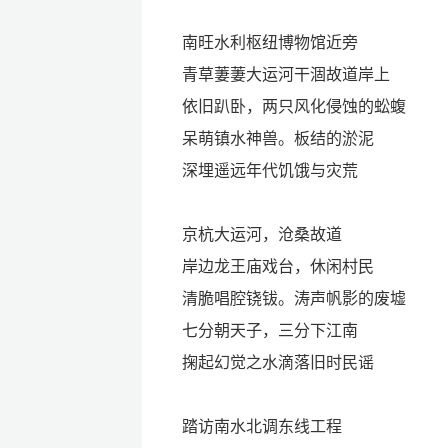
南旺水利枢纽博物馆近旁
青草萋萋大运河干涸故道岸上
依旧趴卧，两只风化侵蚀的蚣蝮
呆萌镇水神兽。板结的淤泥
深埋遥远年代饥饿与灾荒
京杭大运河，沧桑故道
岸边龙王庙戏台，休闲村民
清脆唱腔铙钹。涛声帆影的废墟
七分朝天子，三分下江南
掬起幻觉之水滴落旧时民谣
踏访南水北调东线工程