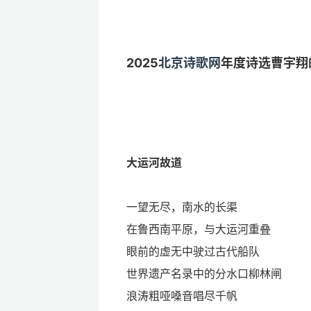
2025
北京诗歌网
年度诗选曹宇翔
大运河故道
一望无尽，南水的长渠
在鲁西南平原，与大运河重叠
眼前的虚无中驶过古代船队
世界遗产名录中的分水口柳林闸
浪涛粗哑嗓音唱尽千帆