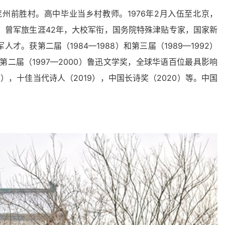
东兖州前胜村。高中毕业当乡村教师。1976年2月入伍至北京，
系。曾军旅生涯42年，大校军衔，国务院特殊津贴专家，国家新
。获第二届（1984—1988）和第三届（1989—1992）
第二届（1997—2000）鲁迅文学奖，全球华语百位最具影响
8），十佳当代诗人（2019），中国长诗奖（2020）等。中国