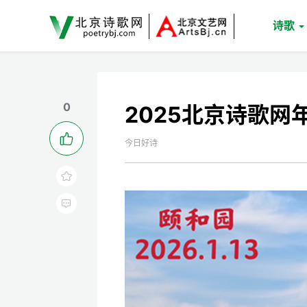
诗歌
0
2025北京诗歌网

今日好诗

