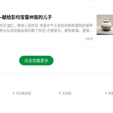
—献给彭均宝霍州窑的儿子
你吹灭油灯，等待八百年后 专家中气十足的论断和雷鸣的掌声
被考古队员挖掘出来的那个存在 才更庞大，更有故事，更接近
2年前
点击加载更多



今日美术馆
文讯网
京