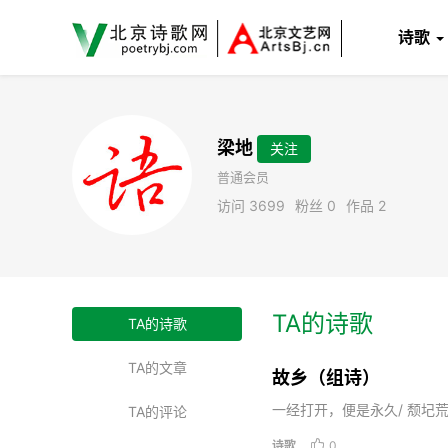
诗歌
梁地
关注
普通会员
访问 3699
粉丝 0
作品 2
TA的诗歌
TA的诗歌
TA的文章
故乡（组诗）
一经打开，便是永久/ 颓圮
TA的评论
诗歌

0