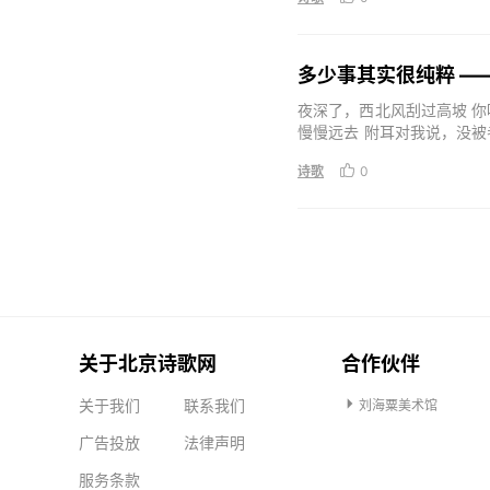
多少事其实很纯粹 —
夜深了，西北风刮过高坡 
慢慢远去 附耳对我说，没
霍州窑的真相
诗歌

0
关于北京诗歌网
合作伙伴

关于我们
联系我们
刘海粟美术馆
广告投放
法律声明
服务条款