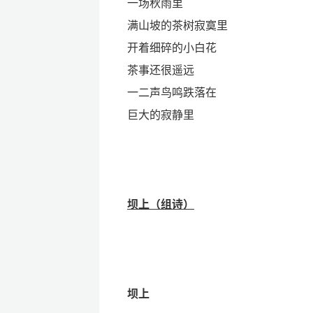
一场秋雨里
满山坡的茶树寂寞里
开着细碎的小白花
茶事还很遥远
一二声鸟鸣跌落在
巨大的寂静里
坝上
（
组诗）
坝上