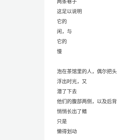
两条巷子
这足以说明
它的
闲，与
它的
慢
泡在茶馆里的人，偶尔把头
浮出时光，又
潜了下去
他们的腹部两侧，以及后背
悄悄长出了鳍
只是
懒得划动