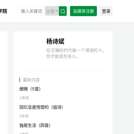
学院
自媒体注册
登录

杨诗斌
在正确的时代做一个错误的人，
你才能成为诗人。
最新内容
细微（5首）
3年前
回忆总是恍惚的（组诗）
5年前
独居生活（四首）