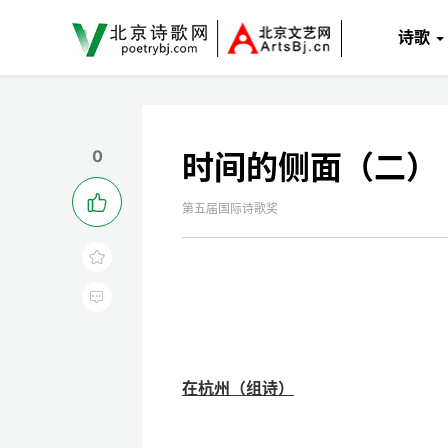
诗歌
0
时间的侧面（二）

第五届国际诗歌奖


在杭州（组诗）